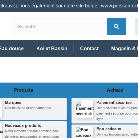
trouvez-nous également sur notre site belge : www.poisson-or
Eau douce
Koi et Bassin
Contact
Magasin & 
Produits
Achats
Marques
Paiement sécurisé
Nos marques et nos fabricants
Découvrez tous les moyen
paiement sécurisé pour vos
ligne.
Nouveaux produits
Bon cadeaux
Nous mettons chaque semaine nos
Donnez toujours avec votre
dernières nouveautés en avant pour