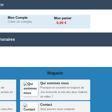
.be
Mon Compte
Mon panier
Créer un compte
0,00 €
horaires
Magasin
Qui sommes nous
s de
Pourquoi se souvient-on toujours de
 achats en
Joe et Averell, et non des deux Daltons
du milieu ?
Contact
 cœur,être
Vous pouvez nous contacter