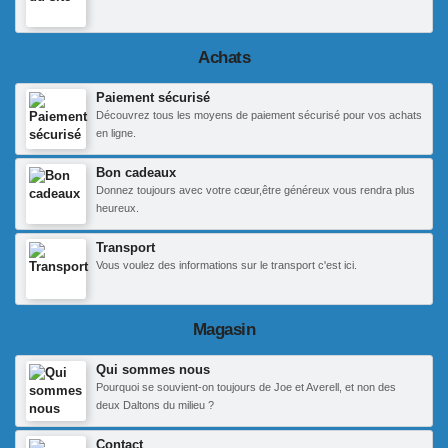
Achats
Paiement sécurisé
Découvrez tous les moyens de paiement sécurisé pour vos achats
en ligne.
Bon cadeaux
Donnez toujours avec votre cœur,être généreux vous rendra plus
heureux.
Transport
Vous voulez des informations sur le transport c'est ici.
Magasin
Qui sommes nous
Pourquoi se souvient-on toujours de Joe et Averell, et non des
deux Daltons du milieu ?
Contact