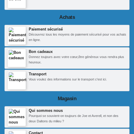
Achats
Paiement sécurisé
Découvrez tous les moyens de paiement sécurisé pour vos achats
en ligne.
Bon cadeaux
Donnez toujours avec votre cœur,être généreux vous rendra plus
heureux.
Transport
Vous voulez des informations sur le transport c'est ici.
Magasin
Qui sommes nous
Pourquoi se souvient-on toujours de Joe et Averell, et non des
deux Daltons du milieu ?
Contact