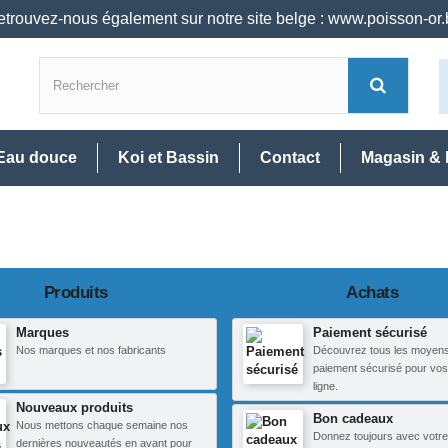
trouvez-nous également sur notre site belge : www.poisson-or
Eau douce
Koi et Bassin
Contact
Magasin & 
Produits
Achats
Marques
Paiement sécurisé
Nos marques et nos fabricants
Découvrez tous les moyen
paiement sécurisé pour vos
ligne.
Nouveaux produits
Bon cadeaux
Nous mettons chaque semaine nos
Donnez toujours avec votre
dernières nouveautés en avant pour