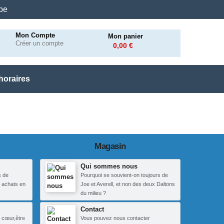
.be
Mon Compte
Mon panier
Créer un compte
0,00 €
horaires
Magasin
Qui sommes nous
s de
Pourquoi se souvient-on toujours de
 achats en
Joe et Averell, et non des deux Daltons
du milieu ?
Contact
 cœur,être
Vous pouvez nous contacter