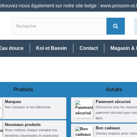
trouvez-nous également sur notre site belge : www.poisson-or
Eau douce
Koi et Bassin
Contact
Magasin & 
Produits
Achats
Marques
Paiement sécurisé
Nos marques et nos fabricants
Découvrez tous les moyen
paiement sécurisé pour vos
ligne.
Nouveaux produits
Bon cadeaux
Nous mettons chaque semaine nos
Donnez toujours avec votre
dernières nouveautés en avant pour