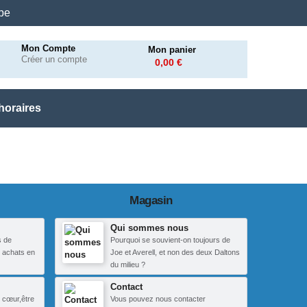
.be
Mon Compte
Mon panier
Créer un compte
0,00 €
horaires
Magasin
Qui sommes nous
s de
Pourquoi se souvient-on toujours de
 achats en
Joe et Averell, et non des deux Daltons
du milieu ?
Contact
 cœur,être
Vous pouvez nous contacter