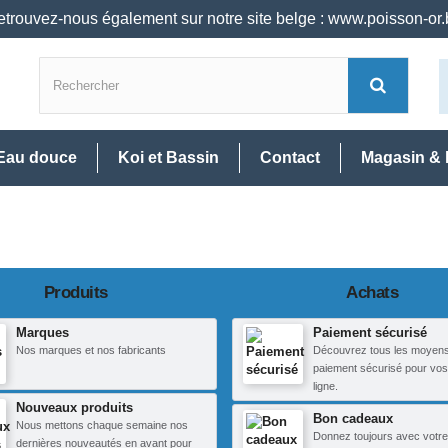
trouvez-nous également sur notre site belge : www.poisson-or
Eau douce
Koi et Bassin
Contact
Magasin & 
Produits
Achats
Marques
Paiement sécurisé
Nos marques et nos fabricants
Découvrez tous les moyen
paiement sécurisé pour vos
ligne.
Nouveaux produits
Bon cadeaux
Nous mettons chaque semaine nos
Donnez toujours avec votre
dernières nouveautés en avant pour