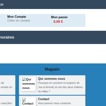
.be
Mon Compte
Mon panier
Créer un compte
0,00 €
horaires
Magasin
Qui sommes nous
s de
Pourquoi se souvient-on toujours de
 achats en
Joe et Averell, et non des deux Daltons
du milieu ?
Contact
 cœur,être
Vous pouvez nous contacter