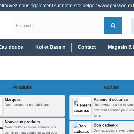
trouvez-nous également sur notre site belge : www.poisson-or
Eau douce
Koi et Bassin
Contact
Magasin & 
Produits
Achats
Marques
Paiement sécurisé
Nos marques et nos fabricants
Découvrez tous les moyen
paiement sécurisé pour vos
ligne.
Nouveaux produits
Bon cadeaux
Nous mettons chaque semaine nos
Donnez toujours avec votre
dernières nouveautés en avant pour