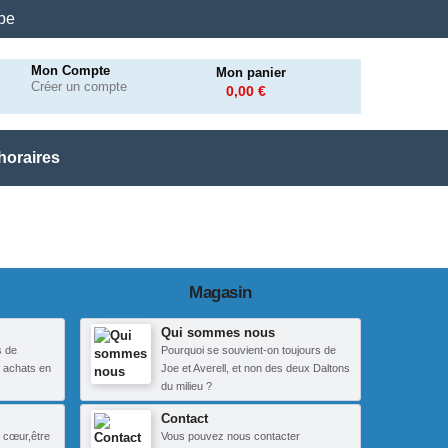
.be
Mon Compte
Mon panier
Créer un compte
0,00 €
horaires
Magasin
Qui sommes nous
s de
Pourquoi se souvient-on toujours de
 achats en
Joe et Averell, et non des deux Daltons
du milieu ?
Contact
 cœur,être
Vous pouvez nous contacter