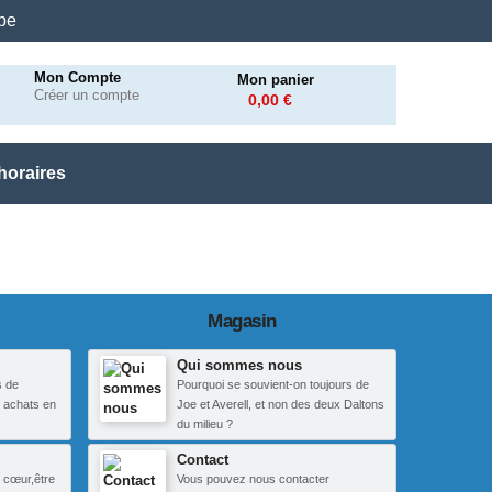
.be
Mon Compte
Mon panier
Créer un compte
0,00 €
horaires
Magasin
Qui sommes nous
s de
Pourquoi se souvient-on toujours de
 achats en
Joe et Averell, et non des deux Daltons
du milieu ?
Contact
 cœur,être
Vous pouvez nous contacter