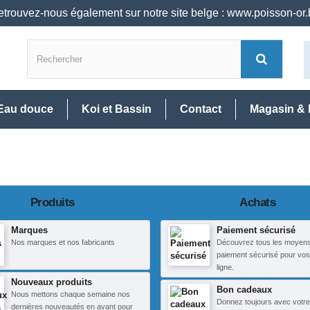
trouvez-nous également sur notre site belge : www.poisson-or
Eau douce
Koi et Bassin
Contact
Magasin & 
Produits
Achats
Marques
Paiement sécurisé
Nos marques et nos fabricants
Découvrez tous les moyen
paiement sécurisé pour vos
ligne.
Nouveaux produits
Bon cadeaux
Nous mettons chaque semaine nos
Donnez toujours avec votre
dernières nouveautés en avant pour