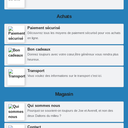
Achats
Paiement sécurisé
Découvrez tous les moyens de paiement sécurisé pour vos achats
en ligne.
Bon cadeaux
Donnez toujours avec votre cœur,être généreux vous rendra plus
heureux.
Transport
Vous voulez des informations sur le transport c'est ici.
Magasin
Qui sommes nous
Pourquoi se souvient-on toujours de Joe et Averell, et non des
deux Daltons du milieu ?
Contact