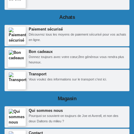
Achats
Paiement sécurisé
Découvrez tous les moyens de paiement sécurisé pour vos achats
en ligne.
Bon cadeaux
Donnez toujours avec votre cœur,être généreux vous rendra plus
heureux.
Transport
Vous voulez des informations sur le transport c'est ici.
Magasin
Qui sommes nous
Pourquoi se souvient-on toujours de Joe et Averell, et non des
deux Daltons du milieu ?
Contact