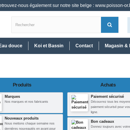
trouvez-nous également sur notre site belge : www.poisson-or
Eau douce
Koi et Bassin
Contact
Magasin & 
Produits
Achats
Marques
Paiement sécurisé
Nos marques et nos fabricants
Découvrez tous les moyen
paiement sécurisé pour vos
ligne.
Nouveaux produits
Bon cadeaux
Nous mettons chaque semaine nos
Donnez toujours avec votre
dernières nouveautés en avant pour