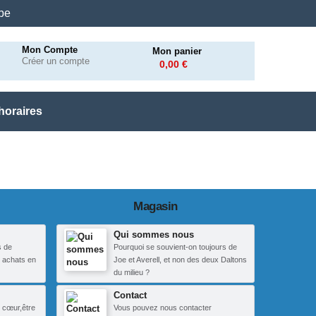
.be
Mon Compte
Mon panier
Créer un compte
0,00 €
horaires
Magasin
Qui sommes nous
s de
Pourquoi se souvient-on toujours de
 achats en
Joe et Averell, et non des deux Daltons
du milieu ?
Contact
 cœur,être
Vous pouvez nous contacter