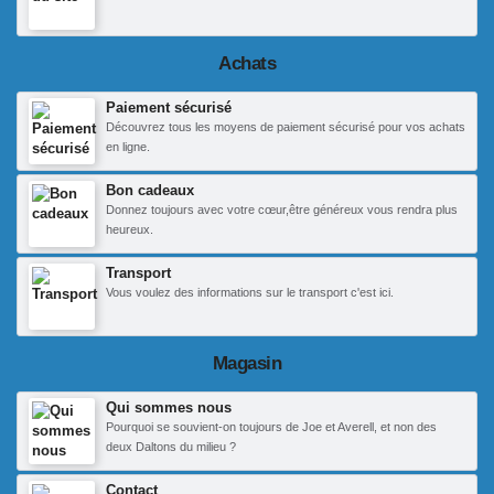
Achats
Paiement sécurisé
Découvrez tous les moyens de paiement sécurisé pour vos achats
en ligne.
Bon cadeaux
Donnez toujours avec votre cœur,être généreux vous rendra plus
heureux.
Transport
Vous voulez des informations sur le transport c'est ici.
Magasin
Qui sommes nous
Pourquoi se souvient-on toujours de Joe et Averell, et non des
deux Daltons du milieu ?
Contact