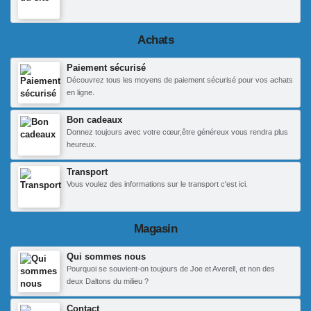
Achats
Paiement sécurisé
Découvrez tous les moyens de paiement sécurisé pour vos achats
en ligne.
Bon cadeaux
Donnez toujours avec votre cœur,être généreux vous rendra plus
heureux.
Transport
Vous voulez des informations sur le transport c'est ici.
Magasin
Qui sommes nous
Pourquoi se souvient-on toujours de Joe et Averell, et non des
deux Daltons du milieu ?
Contact