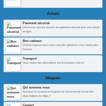
Achats
Paiement sécurisé
Découvrez tous les moyens de paiement sécurisé pour vos achats
en ligne.
Bon cadeaux
Donnez toujours avec votre cœur,être généreux vous rendra plus
heureux.
Transport
Vous voulez des informations sur le transport c'est ici.
Magasin
Qui sommes nous
Pourquoi se souvient-on toujours de Joe et Averell, et non des
deux Daltons du milieu ?
Contact