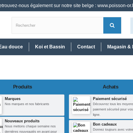
trouvez-nous également sur notre site belge : www.poisson-or
Eau douce
Koi et Bassin
Contact
Magasin & 
Produits
Achats
Marques
Paiement sécurisé
Nos marques et nos fabricants
Découvrez tous les moyen
paiement sécurisé pour vos
ligne.
Nouveaux produits
Bon cadeaux
Nous mettons chaque semaine nos
Donnez toujours avec votre
dernières nouveautés en avant pour