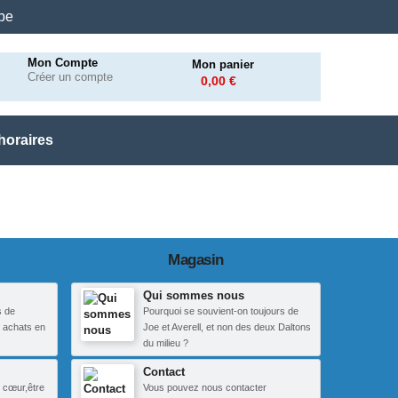
.be
Mon Compte
Mon panier
Créer un compte
0,00 €
horaires
Magasin
Qui sommes nous
s de
Pourquoi se souvient-on toujours de
 achats en
Joe et Averell, et non des deux Daltons
du milieu ?
Contact
 cœur,être
Vous pouvez nous contacter