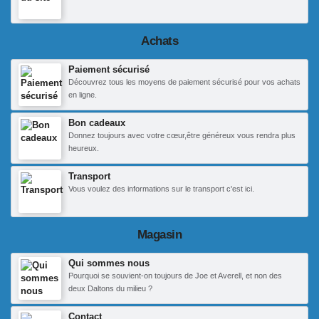
Achats
Paiement sécurisé
Découvrez tous les moyens de paiement sécurisé pour vos achats
en ligne.
Bon cadeaux
Donnez toujours avec votre cœur,être généreux vous rendra plus
heureux.
Transport
Vous voulez des informations sur le transport c'est ici.
Magasin
Qui sommes nous
Pourquoi se souvient-on toujours de Joe et Averell, et non des
deux Daltons du milieu ?
Contact