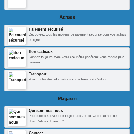
Achats
Paiement sécurisé
Découvrez tous les moyens de paiement sécurisé pour vos achats
en ligne.
Bon cadeaux
Donnez toujours avec votre cœur,être généreux vous rendra plus
heureux.
Transport
Vous voulez des informations sur le transport c'est ici.
Magasin
Qui sommes nous
Pourquoi se souvient-on toujours de Joe et Averell, et non des
deux Daltons du milieu ?
Contact