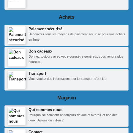
Achats
Paiement sécurisé
Découvrez tous les moyens de paiement sécurisé pour vos achats
en ligne.
Bon cadeaux
Donnez toujours avec votre cœur,être généreux vous rendra plus
heureux.
Transport
Vous voulez des informations sur le transport c'est ici.
Magasin
Qui sommes nous
Pourquoi se souvient-on toujours de Joe et Averell, et non des
deux Daltons du milieu ?
Contact