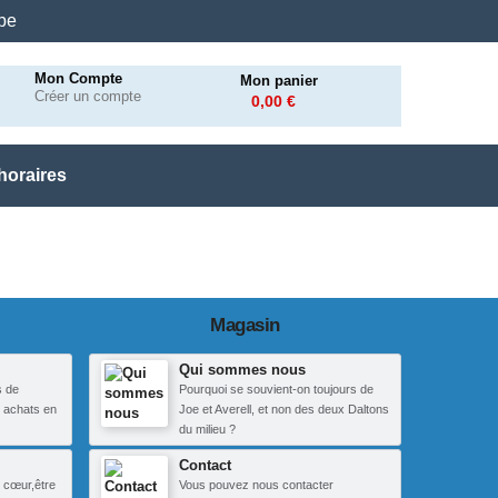
.be
Mon Compte
Mon panier
Créer un compte
0,00 €
horaires
Magasin
Qui sommes nous
s de
Pourquoi se souvient-on toujours de
 achats en
Joe et Averell, et non des deux Daltons
du milieu ?
Contact
 cœur,être
Vous pouvez nous contacter