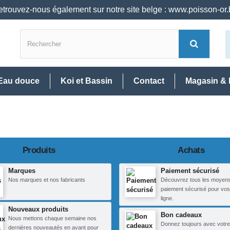
trouvez-nous également sur notre site belge : www.poisson-or
Eau douce
Koi et Bassin
Contact
Magasin & 
Produits
Achats
Marques
Paiement sécurisé
Nos marques et nos fabricants
Découvrez tous les moyen
paiement sécurisé pour vos
ligne.
Nouveaux produits
Bon cadeaux
Nous mettons chaque semaine nos
Donnez toujours avec votre
dernières nouveautés en avant pour