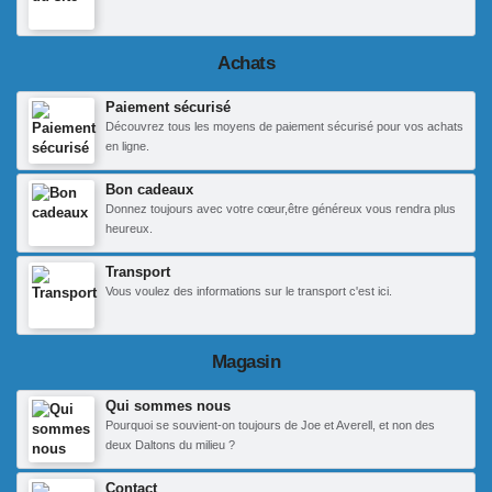
Achats
Paiement sécurisé
Découvrez tous les moyens de paiement sécurisé pour vos achats
en ligne.
Bon cadeaux
Donnez toujours avec votre cœur,être généreux vous rendra plus
heureux.
Transport
Vous voulez des informations sur le transport c'est ici.
Magasin
Qui sommes nous
Pourquoi se souvient-on toujours de Joe et Averell, et non des
deux Daltons du milieu ?
Contact