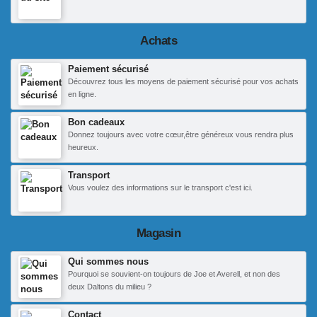
Achats
Paiement sécurisé
Découvrez tous les moyens de paiement sécurisé pour vos achats
en ligne.
Bon cadeaux
Donnez toujours avec votre cœur,être généreux vous rendra plus
heureux.
Transport
Vous voulez des informations sur le transport c'est ici.
Magasin
Qui sommes nous
Pourquoi se souvient-on toujours de Joe et Averell, et non des
deux Daltons du milieu ?
Contact