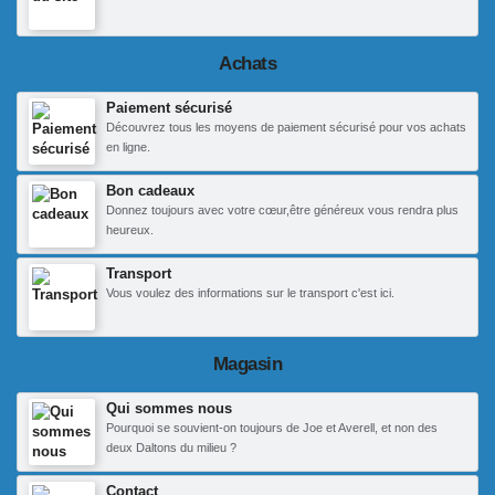
Achats
Paiement sécurisé
Découvrez tous les moyens de paiement sécurisé pour vos achats
en ligne.
Bon cadeaux
Donnez toujours avec votre cœur,être généreux vous rendra plus
heureux.
Transport
Vous voulez des informations sur le transport c'est ici.
Magasin
Qui sommes nous
Pourquoi se souvient-on toujours de Joe et Averell, et non des
deux Daltons du milieu ?
Contact