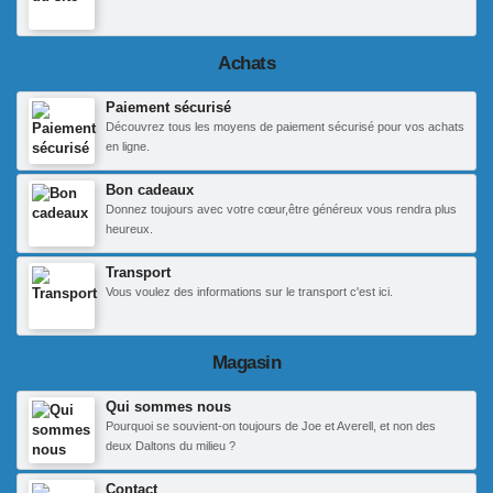
Achats
Paiement sécurisé
Découvrez tous les moyens de paiement sécurisé pour vos achats
en ligne.
Bon cadeaux
Donnez toujours avec votre cœur,être généreux vous rendra plus
heureux.
Transport
Vous voulez des informations sur le transport c'est ici.
Magasin
Qui sommes nous
Pourquoi se souvient-on toujours de Joe et Averell, et non des
deux Daltons du milieu ?
Contact