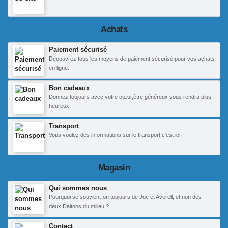
Achats
Paiement sécurisé
Découvrez tous les moyens de paiement sécurisé pour vos achats
en ligne.
Bon cadeaux
Donnez toujours avec votre cœur,être généreux vous rendra plus
heureux.
Transport
Vous voulez des informations sur le transport c'est ici.
Magasin
Qui sommes nous
Pourquoi se souvient-on toujours de Joe et Averell, et non des
deux Daltons du milieu ?
Contact