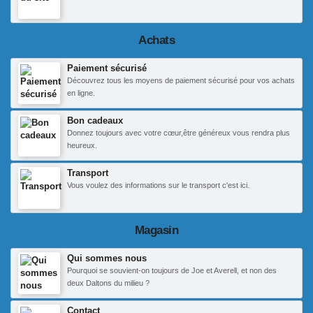
Achats
Paiement sécurisé
Découvrez tous les moyens de paiement sécurisé pour vos achats
en ligne.
Bon cadeaux
Donnez toujours avec votre cœur,être généreux vous rendra plus
heureux.
Transport
Vous voulez des informations sur le transport c'est ici.
Magasin
Qui sommes nous
Pourquoi se souvient-on toujours de Joe et Averell, et non des
deux Daltons du milieu ?
Contact