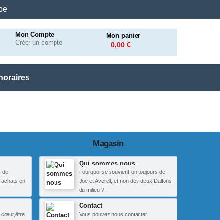
.be
Mon Compte
Mon panier
Créer un compte
0,00 €
horaires
Magasin
Qui sommes nous
s de
Pourquoi se souvient-on toujours de
 achats en
Joe et Averell, et non des deux Daltons
du milieu ?
Contact
 cœur,être
Vous pouvez nous contacter