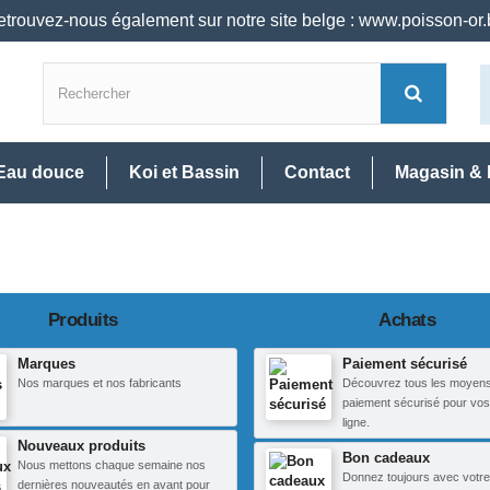
trouvez-nous également sur notre site belge : www.poisson-or
Eau douce
Koi et Bassin
Contact
Magasin & 
Produits
Achats
Marques
Paiement sécurisé
Nos marques et nos fabricants
Découvrez tous les moyen
paiement sécurisé pour vos
ligne.
Nouveaux produits
Bon cadeaux
Nous mettons chaque semaine nos
Donnez toujours avec votre
dernières nouveautés en avant pour