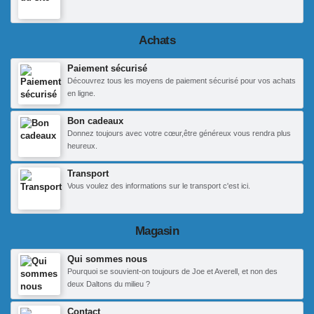
Achats
Paiement sécurisé
Découvrez tous les moyens de paiement sécurisé pour vos achats
en ligne.
Bon cadeaux
Donnez toujours avec votre cœur,être généreux vous rendra plus
heureux.
Transport
Vous voulez des informations sur le transport c'est ici.
Magasin
Qui sommes nous
Pourquoi se souvient-on toujours de Joe et Averell, et non des
deux Daltons du milieu ?
Contact