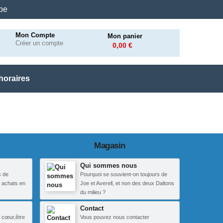
.be
Mon Compte
Mon panier
Créer un compte
0,00 €
horaires
Magasin
Qui sommes nous
s de
Pourquoi se souvient-on toujours de
 achats en
Joe et Averell, et non des deux Daltons
du milieu ?
Contact
 cœur,être
Vous pouvez nous contacter