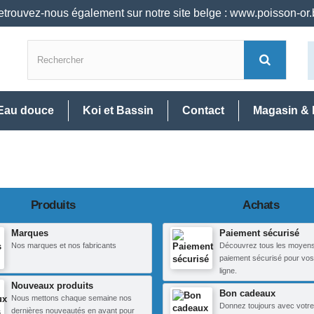
trouvez-nous également sur notre site belge : www.poisson-or
Eau douce
Koi et Bassin
Contact
Magasin & 
Produits
Achats
Marques
Paiement sécurisé
Nos marques et nos fabricants
Découvrez tous les moyen
paiement sécurisé pour vos
ligne.
Nouveaux produits
Bon cadeaux
Nous mettons chaque semaine nos
Donnez toujours avec votre
dernières nouveautés en avant pour