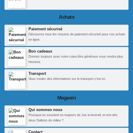
Achats
Paiement sécurisé
Découvrez tous les moyens de paiement sécurisé pour vos achats
en ligne.
Bon cadeaux
Donnez toujours avec votre cœur,être généreux vous rendra plus
heureux.
Transport
Vous voulez des informations sur le transport c'est ici.
Magasin
Qui sommes nous
Pourquoi se souvient-on toujours de Joe et Averell, et non des
deux Daltons du milieu ?
Contact