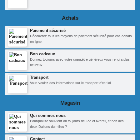
Achats
Paiement sécurisé
Découvrez tous les moyens de paiement sécurisé pour vos achats
en ligne.
Bon cadeaux
Donnez toujours avec votre cœur,être généreux vous rendra plus
heureux.
Transport
Vous voulez des informations sur le transport c'est ici.
Magasin
Qui sommes nous
Pourquoi se souvient-on toujours de Joe et Averell, et non des
deux Daltons du milieu ?
Contact