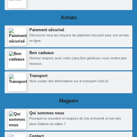
Achats
Paiement sécurisé
Découvrez tous les moyens de paiement sécurisé pour vos achats
en ligne.
Bon cadeaux
Donnez toujours avec votre cœur,être généreux vous rendra plus
heureux.
Transport
Vous voulez des informations sur le transport c'est ici.
Magasin
Qui sommes nous
Pourquoi se souvient-on toujours de Joe et Averell, et non des
deux Daltons du milieu ?
Contact