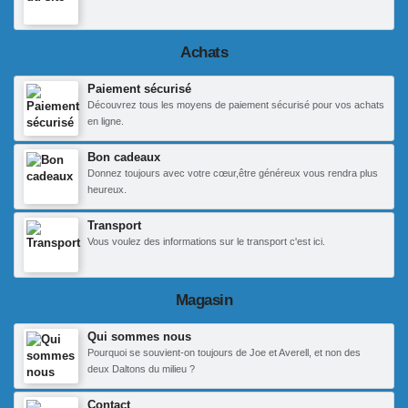
Achats
Paiement sécurisé
Découvrez tous les moyens de paiement sécurisé pour vos achats
en ligne.
Bon cadeaux
Donnez toujours avec votre cœur,être généreux vous rendra plus
heureux.
Transport
Vous voulez des informations sur le transport c'est ici.
Magasin
Qui sommes nous
Pourquoi se souvient-on toujours de Joe et Averell, et non des
deux Daltons du milieu ?
Contact