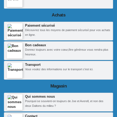
Achats
Paiement sécurisé
Découvrez tous les moyens de paiement sécurisé pour vos achats
en ligne.
Bon cadeaux
Donnez toujours avec votre cœur,être généreux vous rendra plus
heureux.
Transport
Vous voulez des informations sur le transport c'est ici.
Magasin
Qui sommes nous
Pourquoi se souvient-on toujours de Joe et Averell, et non des
deux Daltons du milieu ?
Contact