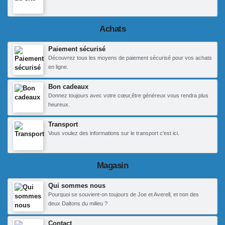
Achats
Paiement sécurisé
Découvrez tous les moyens de paiement sécurisé pour vos achats
en ligne.
Bon cadeaux
Donnez toujours avec votre cœur,être généreux vous rendra plus
heureux.
Transport
Vous voulez des informations sur le transport c'est ici.
Magasin
Qui sommes nous
Pourquoi se souvient-on toujours de Joe et Averell, et non des
deux Daltons du milieu ?
Contact