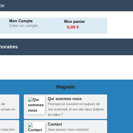
.be
Mon Compte
Mon panier
Créer un compte
0,00 €
horaires
Magasin
Qui sommes nous
s de
Pourquoi se souvient-on toujours de
 achats en
Joe et Averell, et non des deux Daltons
du milieu ?
Contact
 cœur,être
Vous pouvez nous contacter