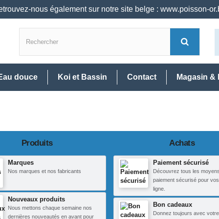
trouvez-nous également sur notre site belge : www.poisson-or
Eau douce
Koi et Bassin
Contact
Magasin & 
Produits
Achats
Marques
Paiement sécurisé
Nos marques et nos fabricants
Découvrez tous les moyen
paiement sécurisé pour vos
ligne.
Nouveaux produits
Bon cadeaux
Nous mettons chaque semaine nos
Donnez toujours avec votre
dernières nouveautés en avant pour