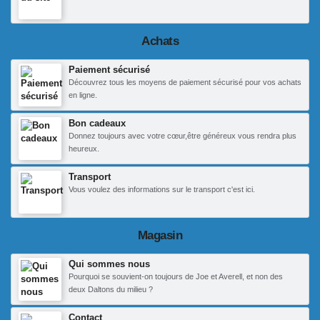
Achats
Paiement sécurisé
Découvrez tous les moyens de paiement sécurisé pour vos achats
en ligne.
Bon cadeaux
Donnez toujours avec votre cœur,être généreux vous rendra plus
heureux.
Transport
Vous voulez des informations sur le transport c'est ici.
Magasin
Qui sommes nous
Pourquoi se souvient-on toujours de Joe et Averell, et non des
deux Daltons du milieu ?
Contact