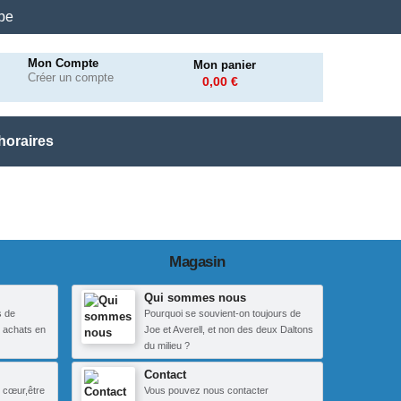
.be
Mon Compte
Mon panier
Créer un compte
0,00 €
horaires
Magasin
Qui sommes nous
s de
Pourquoi se souvient-on toujours de
 achats en
Joe et Averell, et non des deux Daltons
du milieu ?
Contact
 cœur,être
Vous pouvez nous contacter