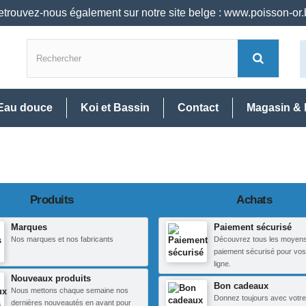
trouvez-nous également sur notre site belge : www.poisson-or
Eau douce
Koi et Bassin
Contact
Magasin & 
Produits
Achats
Marques
Paiement sécurisé
Nos marques et nos fabricants
Découvrez tous les moyen
paiement sécurisé pour vos
ligne.
Nouveaux produits
Bon cadeaux
Nous mettons chaque semaine nos
Donnez toujours avec votre
dernières nouveautés en avant pour