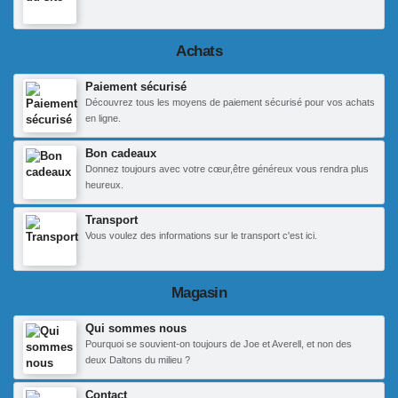
Achats
Paiement sécurisé
Découvrez tous les moyens de paiement sécurisé pour vos achats
en ligne.
Bon cadeaux
Donnez toujours avec votre cœur,être généreux vous rendra plus
heureux.
Transport
Vous voulez des informations sur le transport c'est ici.
Magasin
Qui sommes nous
Pourquoi se souvient-on toujours de Joe et Averell, et non des
deux Daltons du milieu ?
Contact