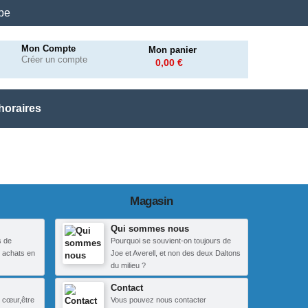
.be
Mon Compte
Mon panier
Créer un compte
0,00 €
horaires
Magasin
Qui sommes nous
s de
Pourquoi se souvient-on toujours de
 achats en
Joe et Averell, et non des deux Daltons
du milieu ?
Contact
 cœur,être
Vous pouvez nous contacter