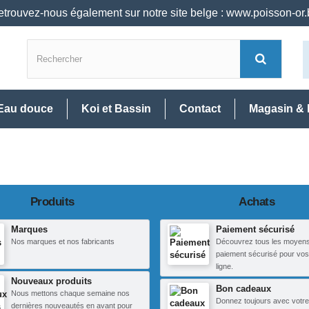
trouvez-nous également sur notre site belge : www.poisson-or
Eau douce
Koi et Bassin
Contact
Magasin & 
Produits
Achats
Marques
Paiement sécurisé
Nos marques et nos fabricants
Découvrez tous les moyen
paiement sécurisé pour vos
ligne.
Nouveaux produits
Bon cadeaux
Nous mettons chaque semaine nos
Donnez toujours avec votre
dernières nouveautés en avant pour