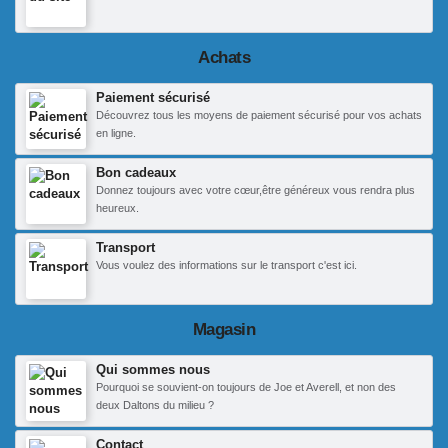
Achats
Paiement sécurisé
Découvrez tous les moyens de paiement sécurisé pour vos achats
en ligne.
Bon cadeaux
Donnez toujours avec votre cœur,être généreux vous rendra plus
heureux.
Transport
Vous voulez des informations sur le transport c'est ici.
Magasin
Qui sommes nous
Pourquoi se souvient-on toujours de Joe et Averell, et non des
deux Daltons du milieu ?
Contact