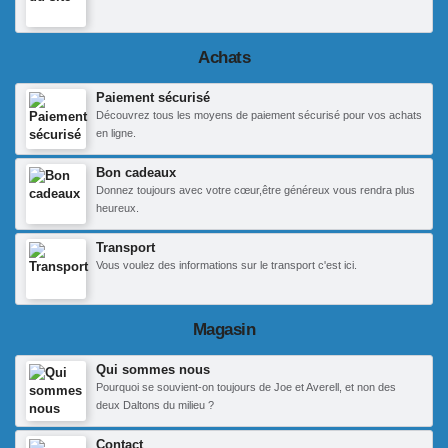
Achats
Paiement sécurisé
Découvrez tous les moyens de paiement sécurisé pour vos achats
en ligne.
Bon cadeaux
Donnez toujours avec votre cœur,être généreux vous rendra plus
heureux.
Transport
Vous voulez des informations sur le transport c'est ici.
Magasin
Qui sommes nous
Pourquoi se souvient-on toujours de Joe et Averell, et non des
deux Daltons du milieu ?
Contact