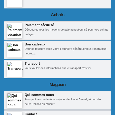
Achats
Paiement sécurisé
Découvrez tous les moyens de paiement sécurisé pour vos achats
en ligne.
Bon cadeaux
Donnez toujours avec votre cœur,être généreux vous rendra plus
heureux.
Transport
Vous voulez des informations sur le transport c'est ici.
Magasin
Qui sommes nous
Pourquoi se souvient-on toujours de Joe et Averell, et non des
deux Daltons du milieu ?
Contact