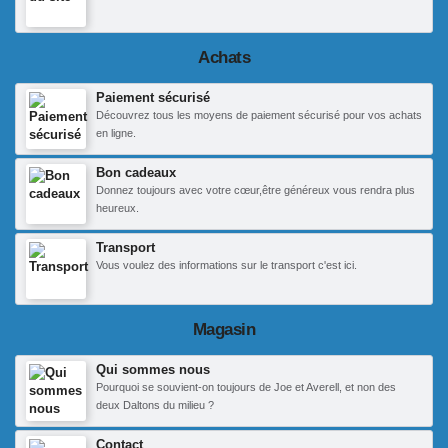
Achats
Paiement sécurisé
Découvrez tous les moyens de paiement sécurisé pour vos achats
en ligne.
Bon cadeaux
Donnez toujours avec votre cœur,être généreux vous rendra plus
heureux.
Transport
Vous voulez des informations sur le transport c'est ici.
Magasin
Qui sommes nous
Pourquoi se souvient-on toujours de Joe et Averell, et non des
deux Daltons du milieu ?
Contact