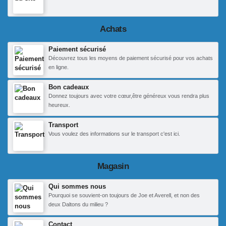
Achats
Paiement sécurisé
Découvrez tous les moyens de paiement sécurisé pour vos achats
en ligne.
Bon cadeaux
Donnez toujours avec votre cœur,être généreux vous rendra plus
heureux.
Transport
Vous voulez des informations sur le transport c'est ici.
Magasin
Qui sommes nous
Pourquoi se souvient-on toujours de Joe et Averell, et non des
deux Daltons du milieu ?
Contact