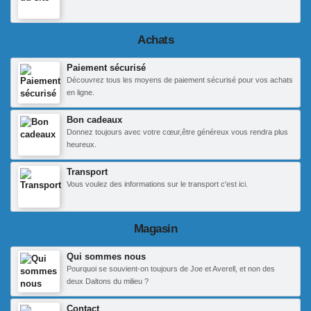
Achats
Paiement sécurisé
Découvrez tous les moyens de paiement sécurisé pour vos achats
en ligne.
Bon cadeaux
Donnez toujours avec votre cœur,être généreux vous rendra plus
heureux.
Transport
Vous voulez des informations sur le transport c'est ici.
Magasin
Qui sommes nous
Pourquoi se souvient-on toujours de Joe et Averell, et non des
deux Daltons du milieu ?
Contact