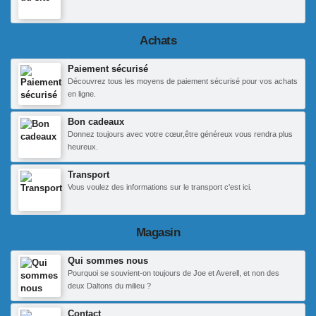
Achats
Paiement sécurisé
Découvrez tous les moyens de paiement sécurisé pour vos achats
en ligne.
Bon cadeaux
Donnez toujours avec votre cœur,être généreux vous rendra plus
heureux.
Transport
Vous voulez des informations sur le transport c'est ici.
Magasin
Qui sommes nous
Pourquoi se souvient-on toujours de Joe et Averell, et non des
deux Daltons du milieu ?
Contact