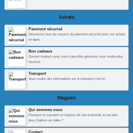
Achats
Paiement sécurisé
Découvrez tous les moyens de paiement sécurisé pour vos achats
en ligne.
Bon cadeaux
Donnez toujours avec votre cœur,être généreux vous rendra plus
heureux.
Transport
Vous voulez des informations sur le transport c'est ici.
Magasin
Qui sommes nous
Pourquoi se souvient-on toujours de Joe et Averell, et non des
deux Daltons du milieu ?
Contact