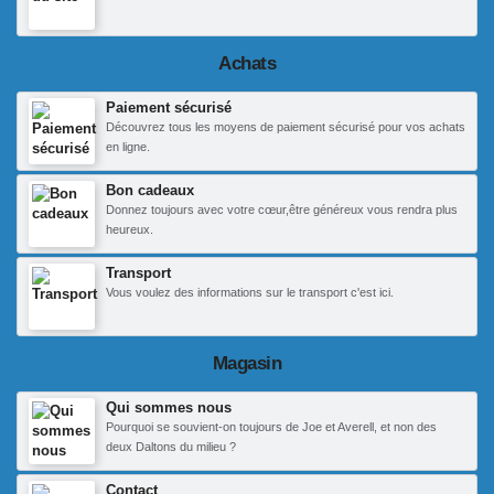
Achats
Paiement sécurisé
Découvrez tous les moyens de paiement sécurisé pour vos achats
en ligne.
Bon cadeaux
Donnez toujours avec votre cœur,être généreux vous rendra plus
heureux.
Transport
Vous voulez des informations sur le transport c'est ici.
Magasin
Qui sommes nous
Pourquoi se souvient-on toujours de Joe et Averell, et non des
deux Daltons du milieu ?
Contact