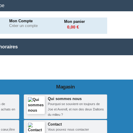
.be
Mon Compte
Mon panier
Créer un compte
0,00 €
horaires
Magasin
Qui sommes nous
s de
Pourquoi se souvient-on toujours de
 achats en
Joe et Averell, et non des deux Daltons
du milieu ?
Contact
 cœur,être
Vous pouvez nous contacter