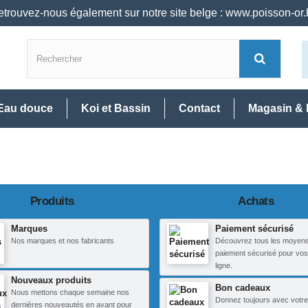
trouvez-nous également sur notre site belge : www.poisson-or
Eau douce
Koi et Bassin
Contact
Magasin & 
Produits
Achats
Marques
Paiement sécurisé
Nos marques et nos fabricants
Découvrez tous les moyen
paiement sécurisé pour vos
ligne.
Nouveaux produits
Bon cadeaux
Nous mettons chaque semaine nos
Donnez toujours avec votre
dernières nouveautés en avant pour