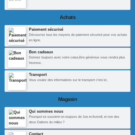
Achats
Paiement sécurisé
Découvrez tous les moyens de paiement sécurisé pour vos achats
en ligne.
Bon cadeaux
Donnez toujours avec votre cœur,être généreux vous rendra plus
heureux.
Transport
Vous voulez des informations sur le transport c'est ici.
Magasin
Qui sommes nous
Pourquoi se souvient-on toujours de Joe et Averell, et non des
deux Daltons du milieu ?
Contact